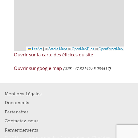
Leaflet
|
©
Stadia Maps
©
OpenMapTiles
©
OpenStreetMap
Ouvrir sur la carte des éficices du site
Ouvrir sur google map
(GPS : 47.32149 / 5.034517)
Mentions Légales
Documents
Partenaires
Contactez-nous
Remerciements
© 2016 La compagnie des Architectes en Chef des