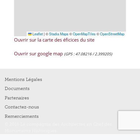
Leaflet
|
©
Stadia Maps
©
OpenMapTiles
©
OpenStreetMap
Ouvrir sur la carte des éficices du site
Ouvrir sur google map
(GPS : 47.08216 / 2.399205)
Mentions Légales
Documents
Partenaires
Contactez-nous
Remerciements
© 2016 La compagnie des Architectes en Chef des
Monuments Historiques