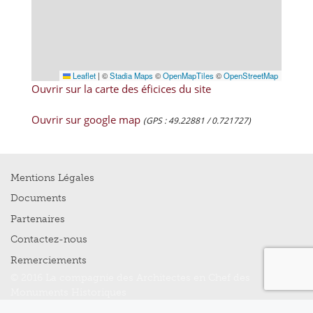
Leaflet
|
©
Stadia Maps
©
OpenMapTiles
©
OpenStreetMap
Ouvrir sur la carte des éficices du site
Ouvrir sur google map
(GPS : 49.22881 / 0.721727)
Mentions Légales
Documents
Partenaires
Contactez-nous
Remerciements
© 2016 La compagnie des Architectes en Chef des
Monuments Historiques