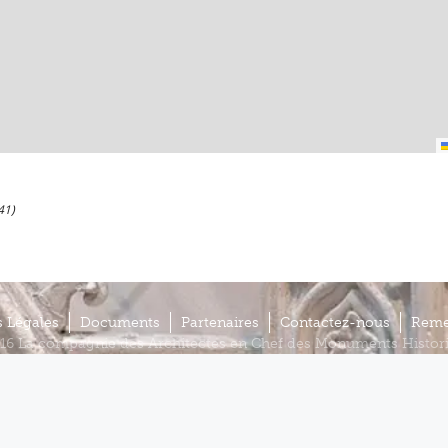
41)
 Légales
Documents
Partenaires
Contactez-nous
Reme
16 La compagnie des Architectes en Chef des Monuments Histor