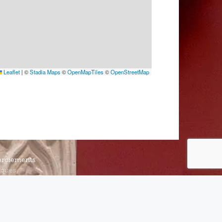
Leaflet
|
©
Stadia Maps
©
OpenMapTiles
©
OpenStreetMap
rciements
iques