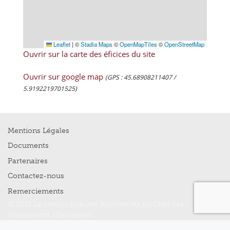
Leaflet
|
©
Stadia Maps
©
OpenMapTiles
©
OpenStreetMap
Ouvrir sur la carte des éficices du site
Ouvrir sur google map
(GPS : 45.68908211407 /
5.9192219701525)
Mentions Légales
Documents
Partenaires
Contactez-nous
Remerciements
© 2016 La compagnie des Architectes en Chef des
Monuments Historiques