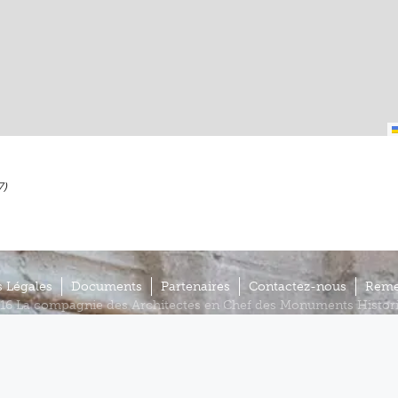
7)
 Légales
Documents
Partenaires
Contactez-nous
Reme
16 La compagnie des Architectes en Chef des Monuments Histor