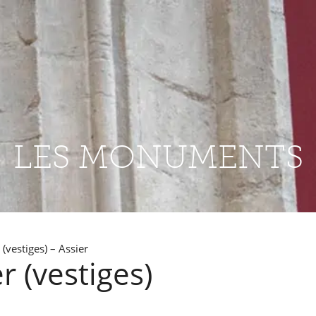
LES MONUMENTS
(vestiges) – Assier
r (vestiges)