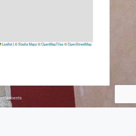
Leaflet
|
©
Stadia Maps
©
OpenMapTiles
©
OpenStreetMap
rciements
iques