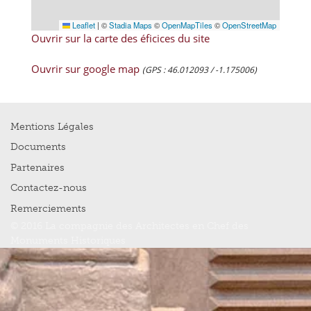
Leaflet
|
©
Stadia Maps
©
OpenMapTiles
©
OpenStreetMap
Ouvrir sur la carte des éficices du site
Ouvrir sur google map
(GPS : 46.012093 / -1.175006)
Mentions Légales
Documents
Partenaires
Contactez-nous
Remerciements
© 2016 La compagnie des Architectes en Chef des
Monuments Historiques