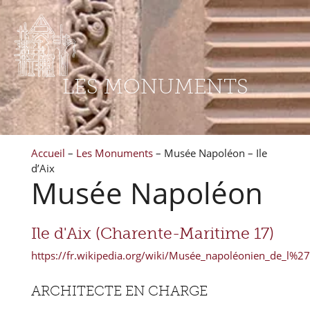
LES MONUMENTS
Accueil
–
Les Monuments
–
Musée Napoléon – Ile
d’Aix
Musée Napoléon
Ile d'Aix (Charente-Maritime 17)
https://fr.wikipedia.org/wiki/Musée_napoléonien_de_l%2
ARCHITECTE EN CHARGE