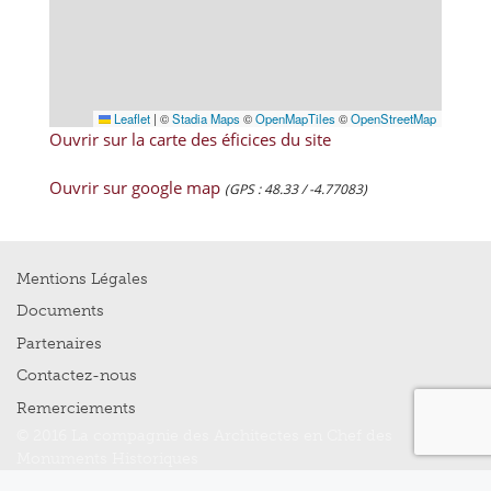
Leaflet
|
©
Stadia Maps
©
OpenMapTiles
©
OpenStreetMap
Ouvrir sur la carte des éficices du site
Ouvrir sur google map
(GPS : 48.33 / -4.77083)
Mentions Légales
Documents
Partenaires
Contactez-nous
Remerciements
© 2016 La compagnie des Architectes en Chef des
Monuments Historiques