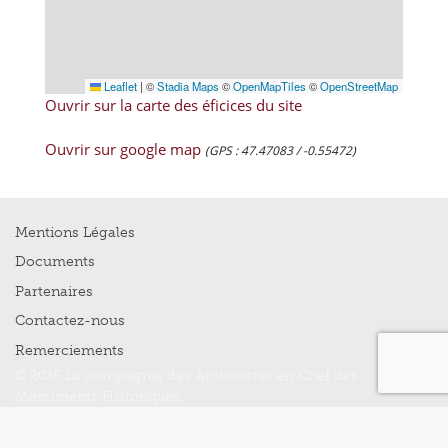
Leaflet
|
©
Stadia Maps
©
OpenMapTiles
©
OpenStreetMap
Ouvrir sur la carte des éficices du site
Ouvrir sur google map
(GPS : 47.47083 / -0.55472)
Mentions Légales
Documents
Partenaires
Contactez-nous
Remerciements
© 2016 La compagnie des Architectes en Chef des
Monuments Historiques