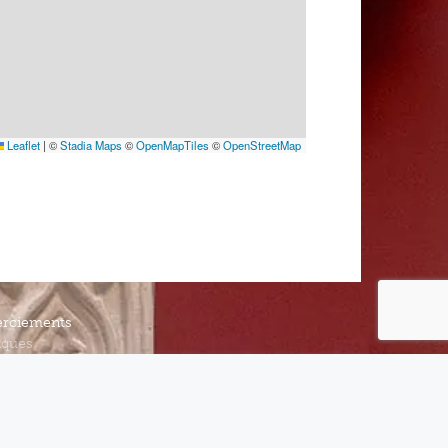
Leaflet
|
©
Stadia Maps
©
OpenMapTiles
©
OpenStreetMap
rciements
iques