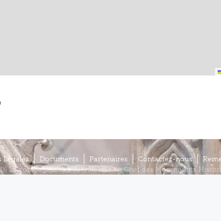
)
 Légales
Documents
Partenaires
Contactez-nous
Reme
16 La compagnie des Architectes en Chef des Monuments Histor