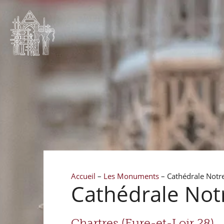
Accueil
–
Les Monuments
–
Cathédrale Notr
Cathédrale No
Chartres (Eure-et-Loir 28)