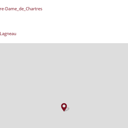
otre-Dame_de_Chartres
 Lagneau