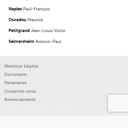
Naples
Paul-François
Ouradou
Maurice
Petitgrand
Jean-Louis-Victor
Selmersheim
Antonin-Paul
Mentions Légales
Documents
Partenaires
Contactez-nous
Remerciements
© 2016 La compagnie des Architectes en Chef des
Monuments Historiques