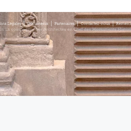
ons Légales
Documents
Partenaires
Contactez-nous
Remerc
16 La compagnie des Architectes en Chef des Monuments Histor