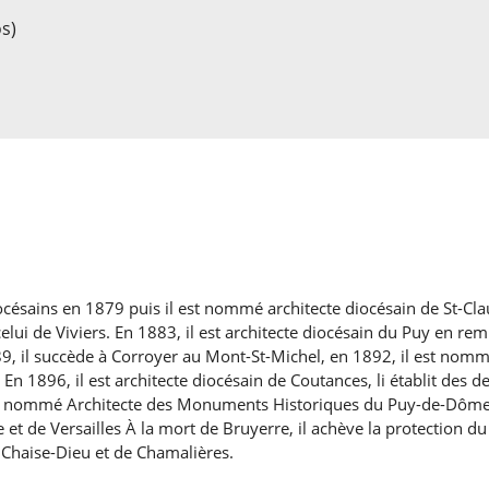
s)
diocésains en 1879 puis il est nommé architecte diocésain de St
elui de Viviers. En 1883, il est architecte diocésain du Puy en r
9, il succède à Corroyer au Mont-St-Michel, en 1892, il est nom
 1896, il est architecte diocésain de Coutances, li établit des d
st nommé Architecte des Monuments Historiques du Puy-de-Dôme, d
e et de Versailles À la mort de Bruyerre, il achève la protectio
a Chaise-Dieu et de Chamalières.