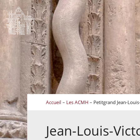
Accueil
–
Les ACMH
–
Petitgrand Jean-Louis
Jean-Louis-Vict