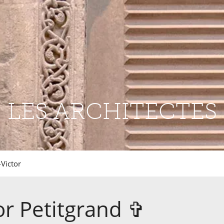
LES ARCHITECTES
-Victor
or
Petitgrand
✞