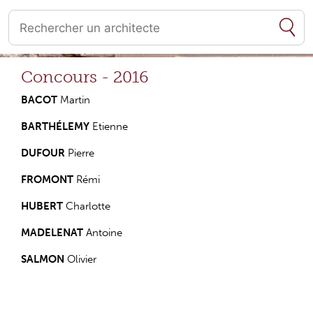
Quand les résultats de l'auto-complétion sont disponibles, utilise
Concours - 2016
BACOT
Martin
BARTHÉLEMY
Etienne
DUFOUR
Pierre
FROMONT
Rémi
HUBERT
Charlotte
MADELENAT
Antoine
SALMON
Olivier