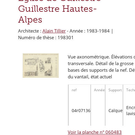
Guillestre Hautes-
Alpes
Architecte :
Alain Tillier
- Année : 1983-1984 |
Numéro de thèse : 198301
Vue axonométrique. Élévations d
transversale. Détail de la grosse 
bases des supports de la nef. Dét
du vantail, état actuel
ref
Année
Support
Tech
Encr
04r07136
Calque
lavi
Voir la planche n° 060483