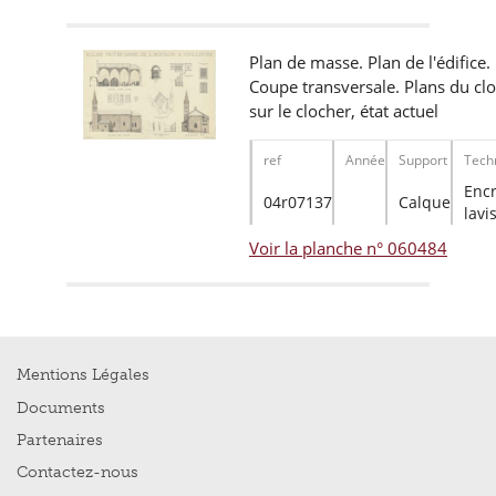
Plan de masse. Plan de l'édifice.
Coupe transversale. Plans du clo
sur le clocher, état actuel
ref
Année
Support
Tech
Encr
04r07137
Calque
lavi
Voir la planche n° 060484
Mentions Légales
Documents
Partenaires
Contactez-nous