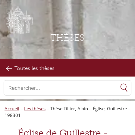
THÈSES
Toutes les thèses
Quand les résultats de l'auto-complétion sont disponibles, utilise
Accueil
–
Les thèses
–
Thèse Tillier, Alain – Église, Guillestre –
198301
Église de Guillestre -