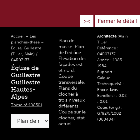
><
Fermer le détail
Accueil
–
Les
Architecte :
Alain
Plan de
planches-these
–
Tillier
masse. Plan
Église, Guillestre
Référence :
de l'édifice.
(Tillier, Alain) /
04R07137
Élévation des
04R07137
Année : 1983-
façades est
1984
Église de
et nord.
Support :
Guillestre
Coupe
Calque
Guillestre
transversale.
Technique(s) :
Plans du
Hautes-
Encre, lavis
clocher à
Alpes
Echelle(s) : 0,02
trois niveaux
; 0,01
Thèse n°:198301
différents.
Cotes (orig.) :
Coupe sur le
G/82/5/1002
clocher, état
(060484)
actuel