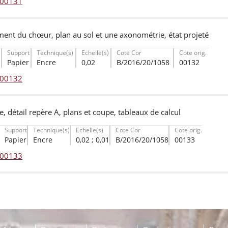
° 00131
ent du chœur, plan au sol et une axonométrie, état projeté
Support
Technique(s)
Echelle(s)
Cote Cor
Cote orig.
Papier
Encre
0,02
B/2016/20/1058
00132
° 00132
ce, détail repère A, plans et coupe, tableaux de calcul
Support
Technique(s)
Echelle(s)
Cote Cor
Cote orig.
Papier
Encre
0,02 ; 0,01
B/2016/20/1058
00133
° 00133