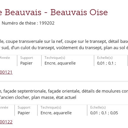
de Beauvais -
Beauvais Oise
| Numéro de thèse : 199202
e, coupe transversale sur la nef, coupe sur le transept, détail bas
 sud, d’un culot du transept, voûtement du transept, plan au sol é
Année
Support
Technique(s)
Echelle(s)
Papier
Encre, aquarelle
0,01 ; 0,1 ;
° 00121
, façade septentrionale, façade orientale, détails de moulures co
l’ancien clocher, plan masse, état actuel
Année
Support
Technique(s)
Echelle(s)
Papier
Encre, aquarelle
0,01 ; 0,1 ; 0,05
° 00122