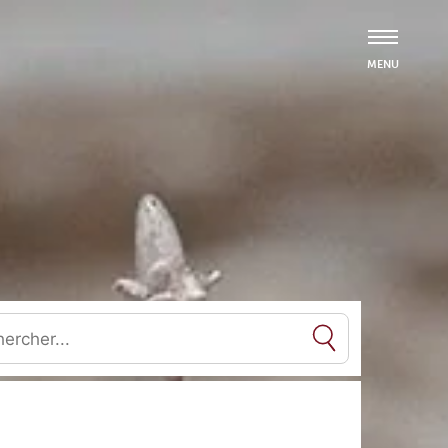
es résultats de l'auto-complétion sont disponibles, utilisez les flèc