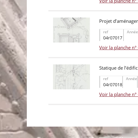
Voir la planche n
Projet d’aménagem
ref
Année
04r07017
Voir la planche n
Statique de l’édifi
ref
Année
04r07018
Voir la planche n