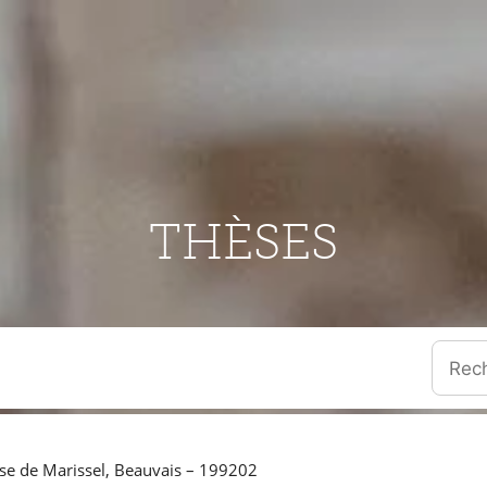
THÈSES
Quand l
ise de Marissel, Beauvais – 199202