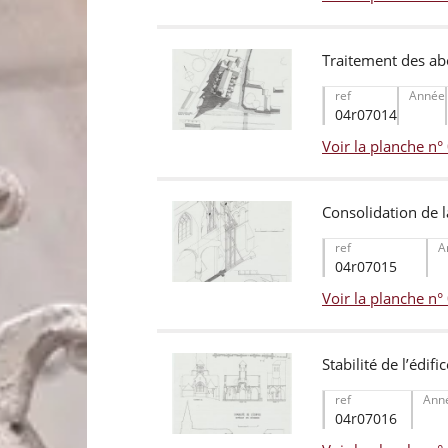
Traitement des abo
ref
Année
04r07014
Voir la planche n
Consolidation de l
ref
A
04r07015
Voir la planche n
Stabilité de l’édif
ref
Ann
04r07016