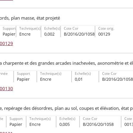
rds, plan masse, état projeté
Support
Technique(s)
Echelle(s)
Cote Cor
Cote orig.
Papier
Encre
0,002
B/2016/20/1058
00129
° 00129
a charpente et des grandes arcades inachevées, axonométrie et él
nnée
Support
Technique(s)
Echelle(s)
Cote Cor
Papier
Encre
0,01
B/2016/20/1058
° 00130
ice, repérage des désordres, plan au sol, coupes et élévation, état p
ée
Support
Technique(s)
Echelle(s)
Cote Cor
Cote 
Papier
Encre
0,005
B/2016/20/1058
001