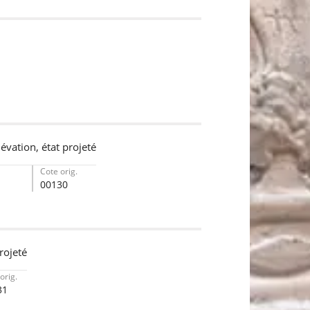
évation, état projeté
Cote orig.
00130
rojeté
orig.
31