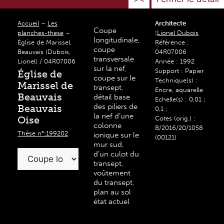
Accueil
–
Les
Architecte
Coupe
planches-these
–
:
Lionel Dubois
longitudinale,
Église de Marissel,
Référence :
coupe
Beauvais (Dubois,
04R07006
transversale
Lionel) / 04R07006
Année : 1992
sur la nef,
Support : Papier
Église de
coupe sur le
Technique(s) :
Marissel de
transept,
Encre, aquarelle
Beauvais
détail base
Echelle(s) : 0,01 ;
des piliers de
Beauvais
0,1 ;
la nef d’une
Oise
Cotes (orig.) :
colonne
B/2016/20/1058
Thèse n°:199202
ionique sur le
(00121)
mur sud,
d’un culot du
transept,
voûtement
du transept,
plan au sol
état actuel