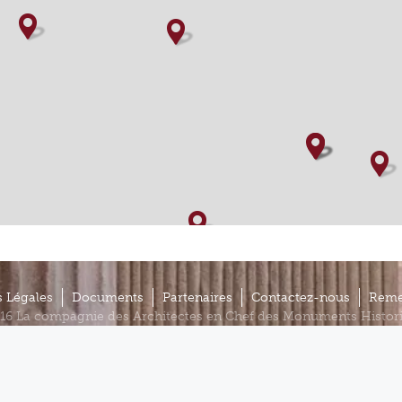
 Légales
Documents
Partenaires
Contactez-nous
Reme
16 La compagnie des Architectes en Chef des Monuments Histor