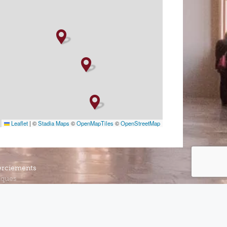
Leaflet
|
©
Stadia Maps
©
OpenMapTiles
©
OpenStreetMap
rciements
iques