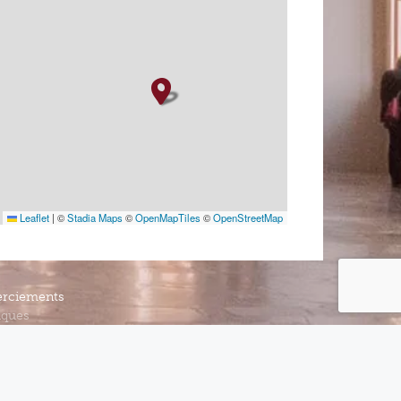
Leaflet
|
©
Stadia Maps
©
OpenMapTiles
©
OpenStreetMap
rciements
iques