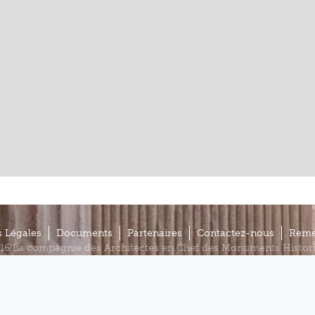
 Légales
Documents
Partenaires
Contactez-nous
Reme
16 La compagnie des Architectes en Chef des Monuments Histor