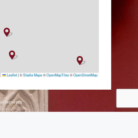
Leaflet
|
©
Stadia Maps
©
OpenMapTiles
©
OpenStreetMap
rciements
iques