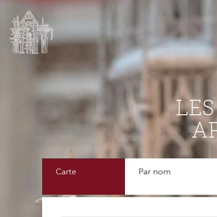
LE
A
Carte
Par nom