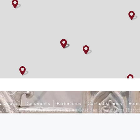
 Légales
Documents
Partenaires
Contactez-nous
Reme
16 La compagnie des Architectes en Chef des Monuments Histor