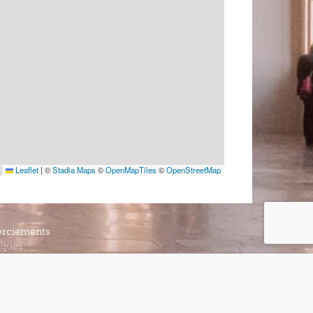
Leaflet
|
©
Stadia Maps
©
OpenMapTiles
©
OpenStreetMap
rciements
iques