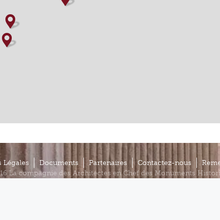
 Légales
Documents
Partenaires
Contactez-nous
Reme
16 La compagnie des Architectes en Chef des Monuments Histor