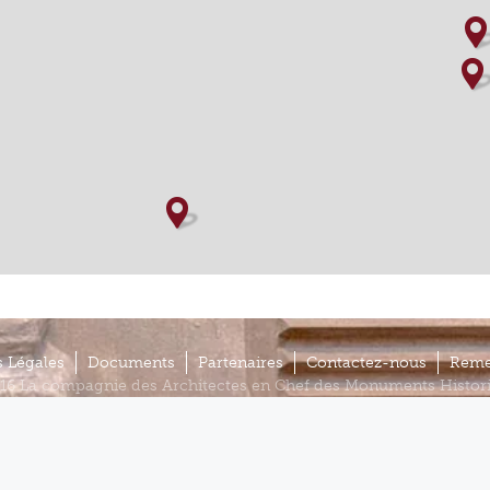
 Légales
Documents
Partenaires
Contactez-nous
Reme
16 La compagnie des Architectes en Chef des Monuments Histor