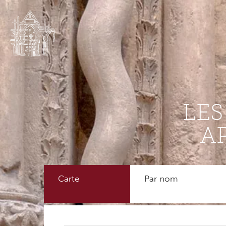
LE
A
Carte
Par nom