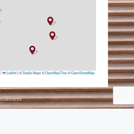
Leaflet
|
©
Stadia Maps
©
OpenMapTiles
©
OpenStreetMap
rciements
iques