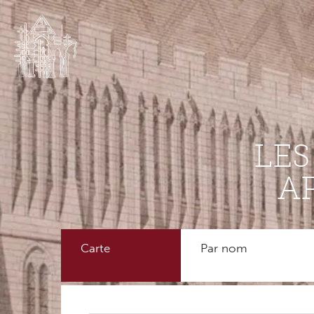
LE
A
Carte
Par nom