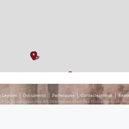
 Légales
Documents
Partenaires
Contactez-nous
Reme
16 La compagnie des Architectes en Chef des Monuments Histor