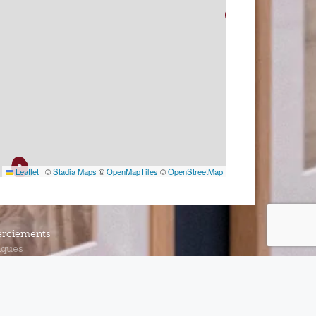
Leaflet
|
©
Stadia Maps
©
OpenMapTiles
©
OpenStreetMap
rciements
iques