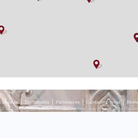
 Légales
Documents
Partenaires
Contactez-nous
Reme
16 La compagnie des Architectes en Chef des Monuments Histor