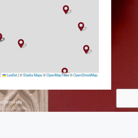
Leaflet
|
©
Stadia Maps
©
OpenMapTiles
©
OpenStreetMap
rciements
iques