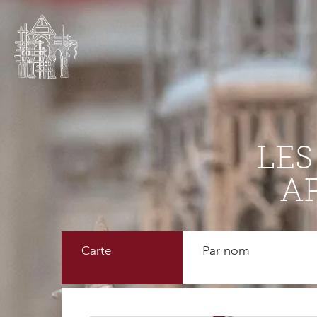
LE
A
Carte
Par nom