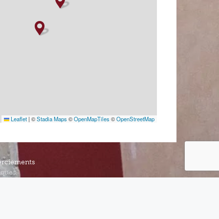
Leaflet
|
©
Stadia Maps
©
OpenMapTiles
©
OpenStreetMap
rciements
iques