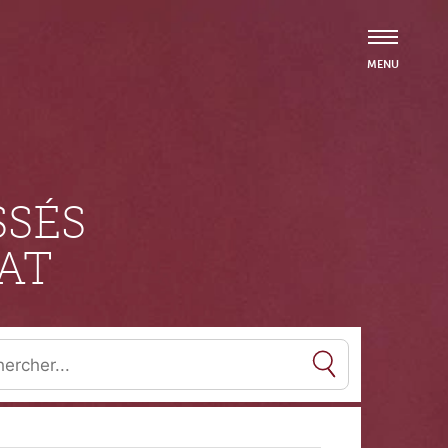
SÉS
AT
es résultats de l'auto-complétion sont disponibles, utilisez les flèc