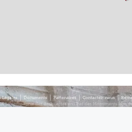
 Légales
Documents
Partenaires
Contactez-nous
Reme
16 La compagnie des Architectes en Chef des Monuments Histor