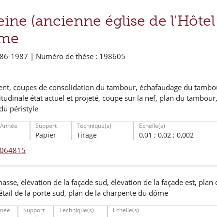
eine (ancienne église de l'Hôte
ime
986-1987 | Numéro de thèse : 198605
nt, coupes de consolidation du tambour, échafaudage du tambo
udinale état actuel et projeté, coupe sur la nef, plan du tambou
du péristyle
Année
Support
Technique(s)
Echelle(s)
Papier
Tirage
0,01 ; 0,02 ; 0,002
° 064815
asse, élévation de la façade sud, élévation de la façade est, plan de
étail de la porte sud, plan de la charpente du dôme
née
Support
Technique(s)
Echelle(s)