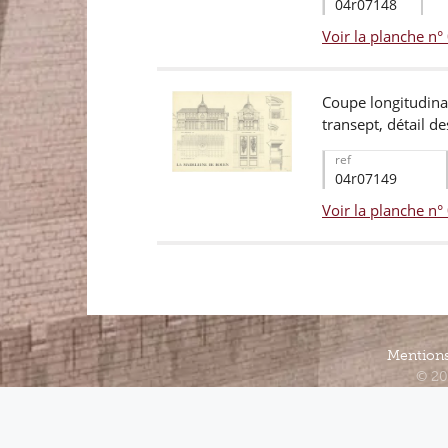
04r07148
Voir la planche n
Coupe longitudinal
transept, détail de
ref
04r07149
Voir la planche n
Mentions
© 20