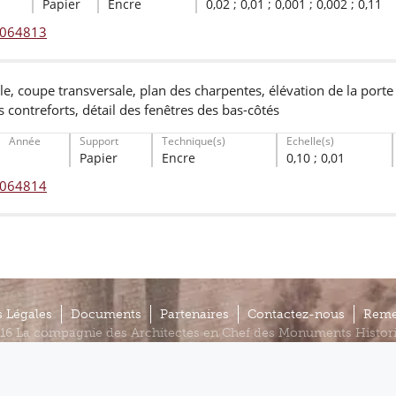
Papier
Encre
0,02 ; 0,01 ; 0,001 ; 0,002 ; 0,11
° 064813
e, coupe transversale, plan des charpentes, élévation de la porte d
s contreforts, détail des fenêtres des bas-côtés
Année
Support
Technique(s)
Echelle(s)
Papier
Encre
0,10 ; 0,01
° 064814
 Légales
Documents
Partenaires
Contactez-nous
Reme
16 La compagnie des Architectes en Chef des Monuments Histor