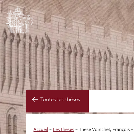
Toutes les thèses
Accueil
–
Les thèses
–
Thèse Voinchet, François –