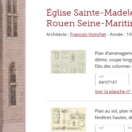
Église Sainte-Madel
Rouen Seine-Marit
Architecte :
François Voinchet
- Année : 1
Plan d’aménageme
dôme, coupe longit
fûts des colonnes 
ref
04r07147
Voir la planche n
Plan au sol, plan m
fenêtres hautes, d
ref
An