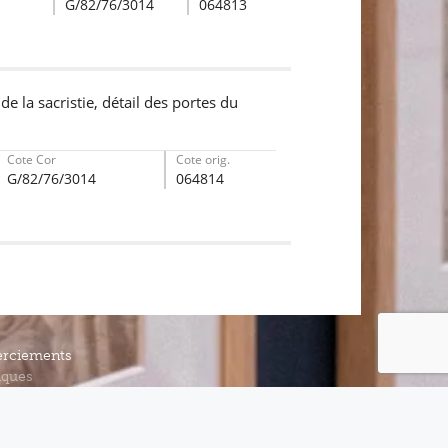
G/82/76/3014
064813
e la sacristie, détail des portes du
Cote Cor
Cote orig.
G/82/76/3014
064814
rciements
iques