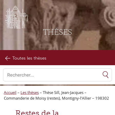
THÈSES
Toutes les thèses
Quand les résultats de l'auto-complétion sont disponibles, utilise
Accueil
–
Les thèses
–
Thèse Sill, Jean-Jacques –
Commanderie de Moisy (restes), Montigny-l’Allier – 198302
Restes de la