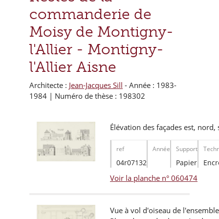
commanderie de
Moisy de Montigny-
l'Allier -
Montigny-
l'Allier Aisne
Architecte :
Jean-Jacques Sill
- Année : 1983-
1984 | Numéro de thèse : 198302
Élévation des façades est, nord, 
ref
Année
Support
Techn
04r07132
Papier
Encr
Voir la planche n° 060474
Vue à vol d'oiseau de l'ensemble 