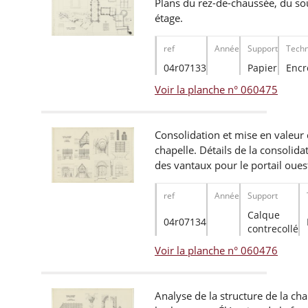
Plans du rez-de-chaussée, du so
étage.
ref
Année
Support
Techn
04r07133
Papier
Encr
Voir la planche n° 060475
Consolidation et mise en valeur d
chapelle. Détails de la consolida
des vantaux pour le portail ouest
ref
Année
Support
Calque
04r07134
contrecollé
Voir la planche n° 060476
Analyse de la structure de la ch