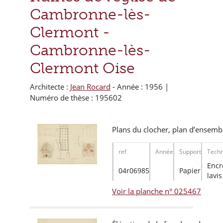
Cambronne-lès-
Clermont -
Cambronne-lès-
Clermont Oise
Architecte :
Jean Rocard
- Année : 1956 |
Numéro de thèse : 195602
Plans du clocher, plan d’ensembl
ref
Année
Support
Techn
Encr
04r06985
Papier
lavis
Voir la planche n° 025467