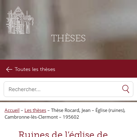
THÈSES
Toutes les thèses
Quand les résultats de l'auto-complétion sont disponibles, utilise
Accueil
–
Les thèses
–
Thèse Rocard, Jean – Église (ruines),
Cambronne-lès-Clermont – 195602
Ruines de l’église de