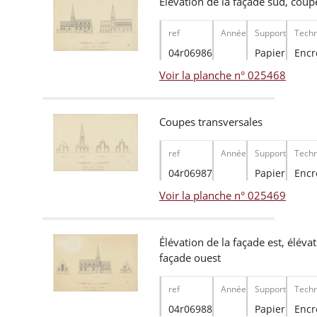
Élévation de la façade sud, coup
ref
Année
Support
Techn
04r06986
Papier
Encr
Voir la planche n° 025468
Coupes transversales
ref
Année
Support
Techn
04r06987
Papier
Encr
Voir la planche n° 025469
Élévation de la façade est, éléva
façade ouest
ref
Année
Support
Techn
04r06988
Papier
Encr