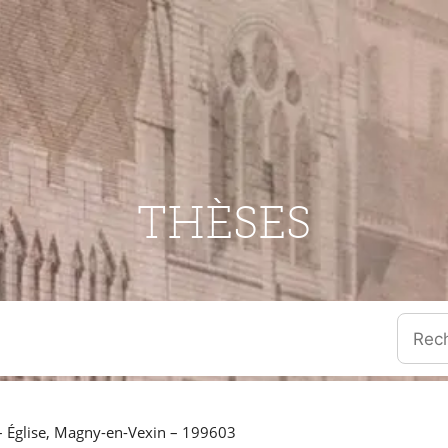
THÈSES
Quand l
 – Église, Magny-en-Vexin – 199603