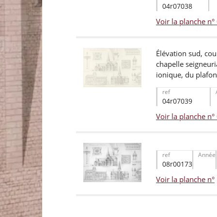
04r07038
Voir la planche n
Élévation sud, coup
chapelle seigneuri
ionique, du plafond
ref
04r07039
Voir la planche n
ref
Année
08r00173
Voir la planche n°