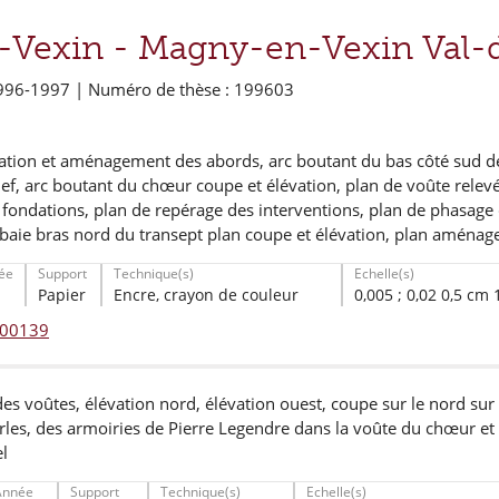
-Vexin -
Magny-en-Vexin Val-d
996-1997 | Numéro de thèse : 199603
dation et aménagement des abords, arc boutant du bas côté sud d
nef, arc boutant du chœur coupe et élévation, plan de voûte relevé 
fondations, plan de repérage des interventions, plan de phasage d
 baie bras nord du transept plan coupe et élévation, plan aménag
ée
Support
Technique(s)
Echelle(s)
Papier
Encre, crayon de couleur
0,005 ; 0,02 0,5 cm
° 00139
es voûtes, élévation nord, élévation ouest, coupe sur le nord sur l
rles, des armoiries de Pierre Legendre dans la voûte du chœur et 
el
Année
Support
Technique(s)
Echelle(s)