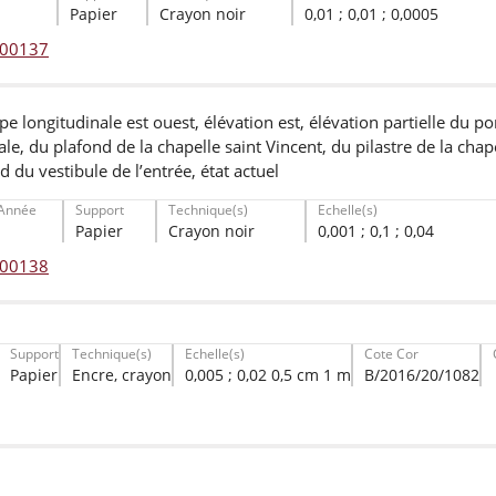
Papier
Crayon noir
0,01 ; 0,01 ; 0,0005
° 00137
e longitudinale est ouest, élévation est, élévation partielle du por
ale, du plafond de la chapelle saint Vincent, du pilastre de la cha
 du vestibule de l’entrée, état actuel
Année
Support
Technique(s)
Echelle(s)
Papier
Crayon noir
0,001 ; 0,1 ; 0,04
° 00138
Support
Technique(s)
Echelle(s)
Cote Cor
Papier
Encre, crayon
0,005 ; 0,02 0,5 cm 1 m
B/2016/20/1082