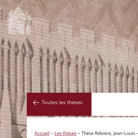
Toutes les thèses
Accueil
–
Les thèses
–
Thèse Rebière, Jean-Louis