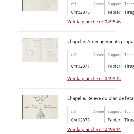
ref
Année
Support
Techn
04r02876
Papier
Tira
Voir la planche n° 049846
Chapelle. Aménagements propo
ref
Année
Support
Techn
04r02877
Papier
Tira
Voir la planche n° 049845
Chapelle. Relevé du plan de l'éta
ref
Année
Support
Techn
04r02878
Papier
Tira
Voir la planche n° 049844