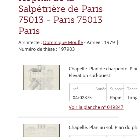
Salpêtrière de Paris
75013 -
Paris 75013
Paris
Architecte :
Dominique Moufle
- Année : 1979 |
Numéro de thèse : 197903
Chapelle. Plan de charpente. Plan
Élévation sud-ouest
ref
Année
Support
Techn
04r02875
Papier
Tira
Voir la planche n° 049847
Chapelle. Plan au sol. Plan du p