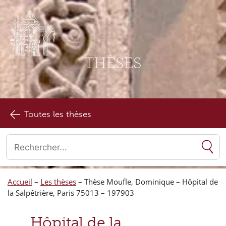
THÈSES
Toutes les thèses
Quand les résultats de l'auto-complétion sont disponibles, utilise
Accueil
–
Les thèses
–
Thèse Moufle, Dominique – Hôpital de
la Salpêtrière, Paris 75013 – 197903
Hôpital de la