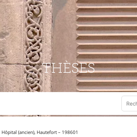
THÈSES
Quand l
 Hôpital (ancien), Hautefort – 198601