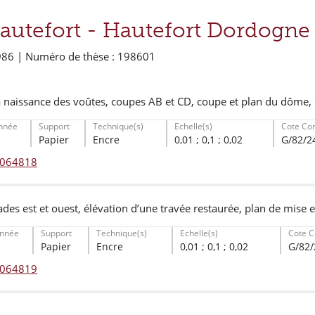
autefort -
Hautefort Dordogne
986 | Numéro de thèse : 198601
la naissance des voûtes, coupes AB et CD, coupe et plan du dôme,
nnée
Support
Technique(s)
Echelle(s)
Cote Co
Papier
Encre
0,01 ; 0,1 ; 0,02
G/82/2
° 064818
ades est et ouest, élévation d’une travée restaurée, plan de mise e
nnée
Support
Technique(s)
Echelle(s)
Cote C
Papier
Encre
0,01 ; 0,1 ; 0,02
G/82/
° 064819