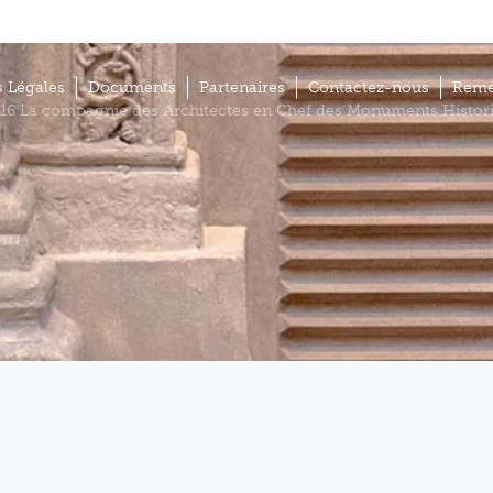
 Légales
Documents
Partenaires
Contactez-nous
Reme
16 La compagnie des Architectes en Chef des Monuments Histor