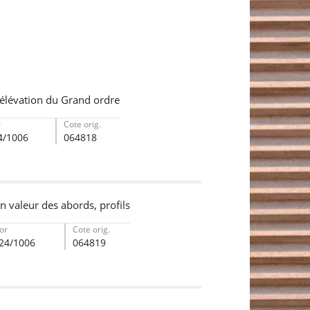
 élévation du Grand ordre
r
Cote orig.
4/1006
064818
n valeur des abords, profils
or
Cote orig.
24/1006
064819