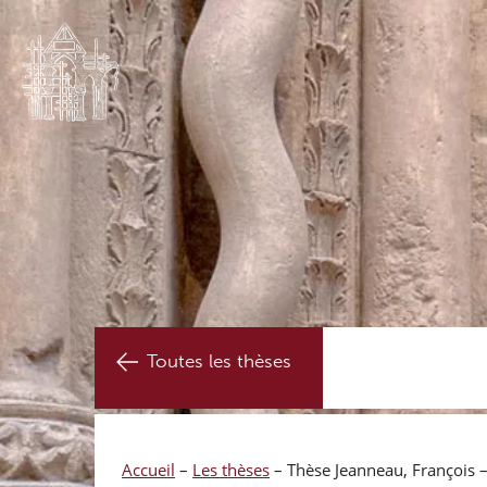
Toutes les thèses
Accueil
–
Les thèses
–
Thèse Jeanneau, François –