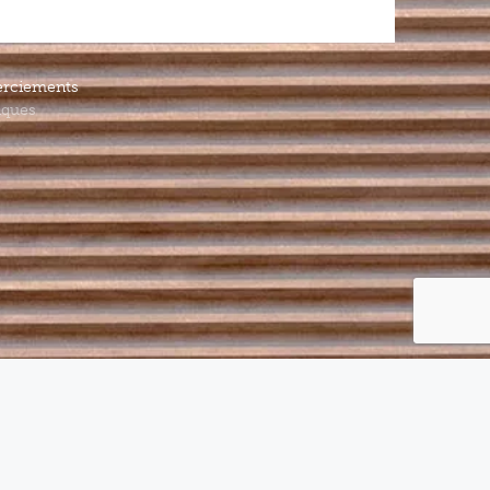
rciements
iques