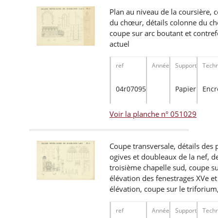
Plan au niveau de la coursière, c
du chœur, détails colonne du ch
coupe sur arc boutant et contrefo
actuel
ref
Année
Support
Techn
04r07095
Papier
Encr
Voir la planche n° 051029
Coupe transversale, détails des 
ogives et doubleaux de la nef, d
troisième chapelle sud, coupe sur
élévation des fenestrages XVe et 
élévation, coupe sur le triforium,
ref
Année
Support
Techn