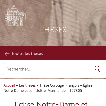
THÈSES
Toutes les thèses
Quand les résultats de l'auto-complétion sont disponibles, utilise
Accueil
–
Les thèses
–
Thèse Corouge, François – Église
Notre-Dame et son cloître, Marmande – 197305
Église Notre-Dame et