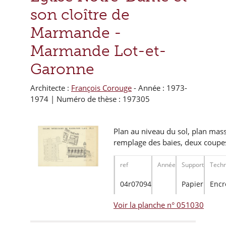
son cloître de
Marmande -
Marmande Lot-et-
Garonne
Architecte :
François Corouge
- Année : 1973-
1974 | Numéro de thèse : 197305
Plan au niveau du sol, plan mass
remplage des baies, deux coupes 
ref
Année
Support
Techn
04r07094
Papier
Encr
Voir la planche n° 051030