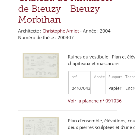
de Bieuzy -
Bieuzy
Morbihan
Architecte :
Christophe Amiot
- Année : 2004 |
Numéro de thèse : 200407
Ruines du vestibule : Plan et élév
chapiteaux et mascarons
ref
Année
Support
Techn
04r07043
Papier
Encr
Voir la planche n° 091036
Plan d’ensemble, élévations, cou
deux pierres sculptées et d’une 