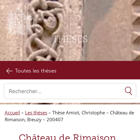
THÈSES
Toutes les thèses
Quand les résultats de l'auto-complétion sont disponibles, utilise
Accueil
–
Les thèses
–
Thèse Amiot, Christophe – Château de
Rimaison, Bieuzy – 200407
Château de Rimaison