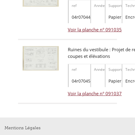
ref
Année
Support
Techn
04r07044
Papier
Encr
Voir la planche n° 091035
Ruines du vestibule : Projet de r
coupes et élévations
ref
Année
Support
Techn
04r07045
Papier
Encr
Voir la planche n° 091037
Mentions Légales