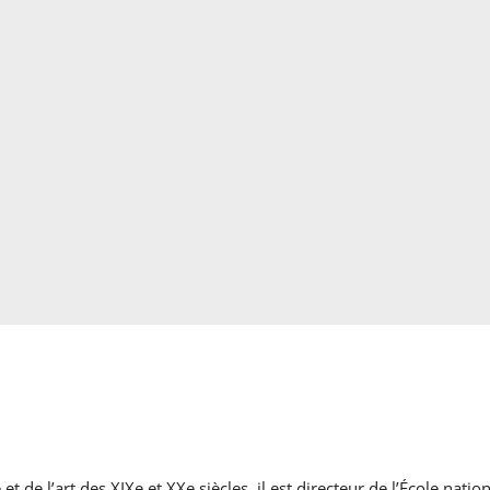
e et de l’art des XIXe et XXe siècles, il est directeur de l’École na