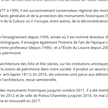
7 à 1990, il est successivement conservateur régional des monu
faires générales et de la protection des monuments historiques (
e de la Culture où il s’occupe, entre autres, de la déconcentrat
à l’enseignement depuis 1990, année où il est nommé directeur d’e
ilologiques. Il enseigne également l’histoire de l’art de l’époque 
e professeur (depuis 1996) ; et à l’École du Louvre depuis 2000,
u patrimoine.
chitecture des XIXe et XXe siècles, sur les institutions artistiques
r la notion de patrimoine dans notre société. Il produit un œuvre c
arts (après 1811). En 2016, dix volumes sont parus aux éditions d
e l’architecture, revue semestrielle.
e des monuments historiques jusqu’en octobre 2011. Il a été mem
qu’en 2012 et de celle de Poitou-Charentes jusqu’en 2016. En mai 2
ine et renouvelé en 2017.