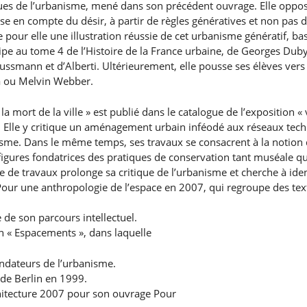
es de l’urbanisme, mené dans son précédent ouvrage. Elle oppose
prise en compte du désir, à partir de règles génératives et non pas 
r elle une illustration réussie de cet urbanisme génératif, basé 
icipe au tome 4 de l’Histoire de la France urbaine, de Georges Duby
ussmann et d’Alberti. Ultérieurement, elle pousse ses élèves vers
dà ou Melvin Webber.
la mort de la ville » est publié dans le catalogue de l’exposition «
 Elle y critique un aménagement urbain inféodé aux réseaux techn
isme. Dans le même temps, ses travaux se consacrent à la notion 
s figures fondatrices des pratiques de conservation tant muséale qu
ble de travaux prolonge sa critique de l’urbanisme et cherche à id
Pour une anthropologie de l’espace en 2007, qui regroupe des tex
de son parcours intellectuel.
ion « Espacements », dans laquelle
ondateurs de l’urbanisme.
 de Berlin en 1999.
chitecture 2007 pour son ouvrage Pour