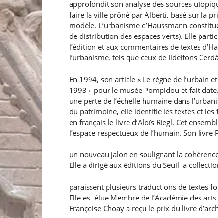
approfondit son analyse des sources utopiqu
faire la ville prôné par Alberti, basé sur la 
modèle. L’urbanisme d’Haussmann constitue pou
de distribution des espaces verts). Elle part
l’édition et aux commentaires de textes d’Ha
l’urbanisme, tels que ceux de Ildelfons Cer
En 1994, son article « Le règne de l’urbain et 
1993 » pour le musée Pompidou et fait date.
une perte de l’échelle humaine dans l’urban
du patrimoine, elle identifie les textes et le
en français le livre d’Aloïs Riegl. Cet ensem
l’espace respectueux de l’humain. Son livre 
un nouveau jalon en soulignant la cohérence 
Elle a dirigé aux éditions du Seuil la collect
paraissent plusieurs traductions de textes f
Elle est élue Membre de l’Académie des arts
Françoise Choay a reçu le prix du livre d’ar