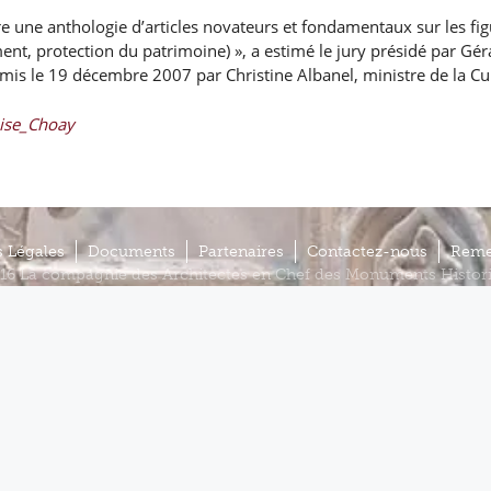
re une anthologie d’articles novateurs et fondamentaux sur les figu
ent, protection du patrimoine) », a estimé le jury présidé par Gé
 remis le 19 décembre 2007 par Christine Albanel, ministre de la C
oise_Choay
 Légales
Documents
Partenaires
Contactez-nous
Reme
16 La compagnie des Architectes en Chef des Monuments Histor