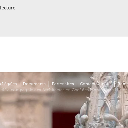
itecture
 Légales
Documents
Partenaires
Contactez-nous
Reme
16 La compagnie des Architectes en Chef des Monuments Histor