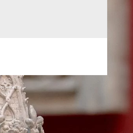
rciements
iques