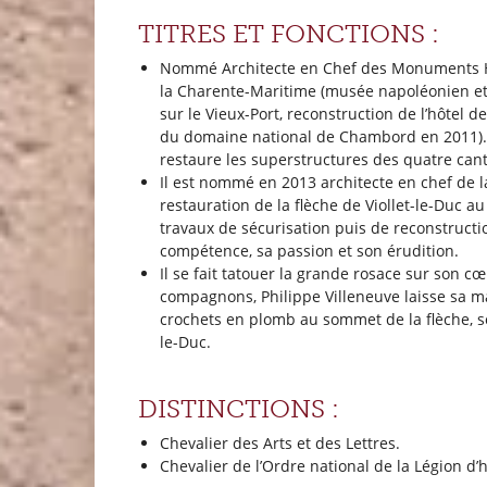
TITRES ET FONCTIONS :
Nommé Architecte en Chef des Monuments Hist
la Charente-Maritime (musée napoléonien et mu
sur le Vieux-Port, reconstruction de l’hôtel 
du domaine national de Chambord en 2011). À C
restaure les superstructures des quatre can
Il est nommé en 2013 architecte en chef de 
restauration de la flèche de Viollet-le-Duc a
travaux de sécurisation puis de reconstructi
compétence, sa passion et son érudition.
Il se fait tatouer la grande rosace sur son c
compagnons, Philippe Villeneuve laisse sa ma
crochets en plomb au sommet de la flèche, sous
le-Duc.
DISTINCTIONS :
Chevalier des Arts et des Lettres.
Chevalier de l’Ordre national de la Légion d’