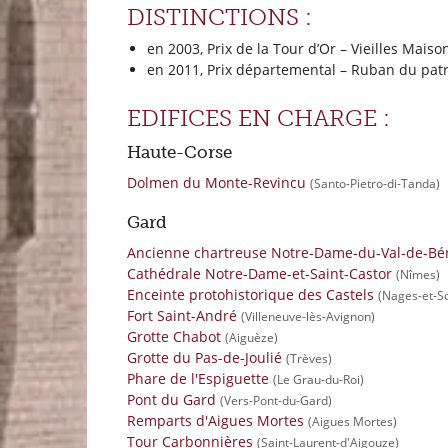
DISTINCTIONS :
en 2003, Prix de la Tour d’Or – Vieilles Mais
en 2011, Prix départemental – Ruban du patr
EDIFICES EN CHARGE :
Haute-Corse
Dolmen du Monte-Revincu
(Santo-Pietro-di-Tanda)
Gard
Ancienne chartreuse Notre-Dame-du-Val-de-Bé
Cathédrale Notre-Dame-et-Saint-Castor
(Nîmes)
Enceinte protohistorique des Castels
(Nages-et-S
Fort Saint-André
(Villeneuve-lès-Avignon)
Grotte Chabot
(Aiguèze)
Grotte du Pas-de-Joulié
(Trèves)
Phare de l'Espiguette
(Le Grau-du-Roi)
Pont du Gard
(Vers-Pont-du-Gard)
Remparts d'Aigues Mortes
(Aigues Mortes)
Tour Carbonnières
(Saint-Laurent-d'Aigouze)