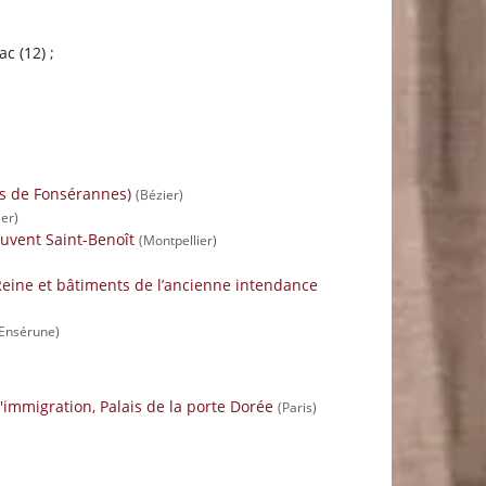
c (12) ;
s de Fonsérannes)
(Bézier)
er)
uvent Saint-Benoît
(Montpellier)
 Reine et bâtiments de l’ancienne intendance
-Ensérune)
l'immigration, Palais de la porte Dorée
(Paris)