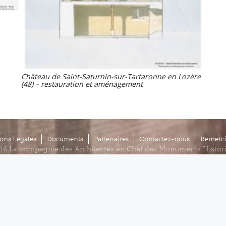
Château de Saint-Saturnin-sur-Tartaronne en Lozère
(48) – restauration et aménagement
ons Légales
Documents
Partenaires
Contactez-nous
Remerc
16 La compagnie des Architectes en Chef des Monuments Histor