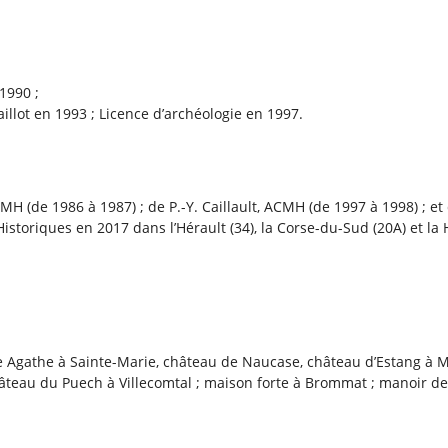
1990 ;
llot en 1993 ; Licence d’archéologie en 1997.
CMH (de 1986 à 1987) ; de P.-Y. Caillault, ACMH (de 1997 à 1998) ; e
oriques en 2017 dans l’Hérault (34), la Corse-du-Sud (20A) et la 
nte Agathe à Sainte-Marie, château de Naucase, château d’Estang à 
hâteau du Puech à Villecomtal ; maison forte à Brommat ; manoir de