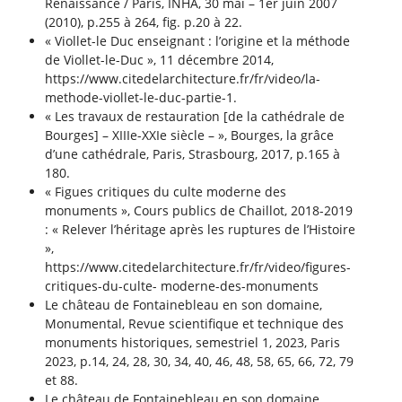
Renaissance / Paris, INHA, 30 mai – 1er juin 2007
(2010), p.255 à 264, fig. p.20 à 22.
« Viollet-le Duc enseignant : l’origine et la méthode
de Viollet-le-Duc », 11 décembre 2014,
https://www.citedelarchitecture.fr/fr/video/la-
methode-viollet-le-duc-partie-1.
« Les travaux de restauration [de la cathédrale de
Bourges] – XIIIe-XXIe siècle – », Bourges, la grâce
d’une cathédrale, Paris, Strasbourg, 2017, p.165 à
180.
« Figues critiques du culte moderne des
monuments », Cours publics de Chaillot, 2018-2019
: « Relever l’héritage après les ruptures de l’Histoire
»,
https://www.citedelarchitecture.fr/fr/video/figures-
critiques-du-culte- moderne-des-monuments
Le château de Fontainebleau en son domaine,
Monumental, Revue scientifique et technique des
monuments historiques, semestriel 1, 2023, Paris
2023, p.14, 24, 28, 30, 34, 40, 46, 48, 58, 65, 66, 72, 79
et 88.
Le château de Fontainebleau en son domaine,