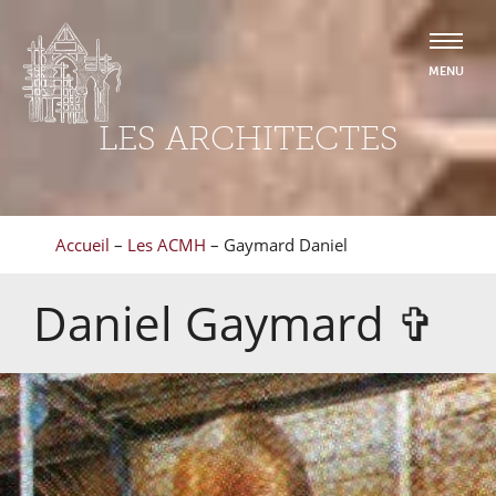
LES ARCHITECTES
Accueil
–
Les ACMH
–
Gaymard Daniel
Daniel
Gaymard
✞