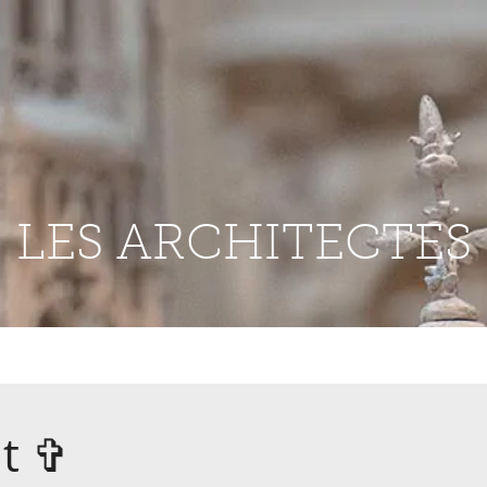
LES ARCHITECTES
t
✞