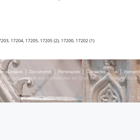
03, 17204, 17205, 17205 (2), 17200, 17202 (1)
ons Légales
Documents
Partenaires
Contactez-nous
Remerc
16 La compagnie des Architectes en Chef des Monuments Histor