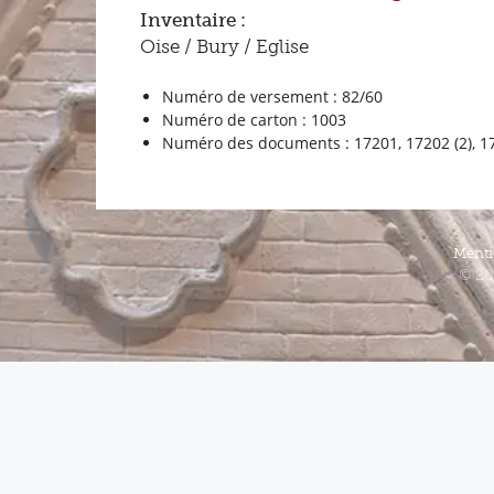
Inventaire :
Oise / Bury / Eglise
Numéro de versement : 82/60
Numéro de carton : 1003
Numéro des documents : 17201, 17202 (2), 172
Menti
© 20