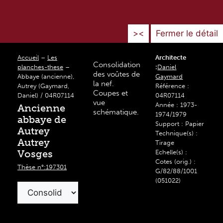
><
Fermer le détail
Accueil
–
Les
Architecte
Consolidation
planches-these
–
:
Daniel
des voûtes de
Abbaye (ancienne),
Gaymard
la nef.
Autrey (Gaymard,
Référence :
Coupes et
Daniel) / 04R07114
04R07114
vue
Année : 1973-
Ancienne
schématique.
1974/1979
abbaye de
Support : Papier
Autrey
Technique(s) :
Autrey
Tirage
Vosges
Echelle(s) :
Cotes (orig.) :
Thèse n°:197301
G/82/88/1001
(051022)