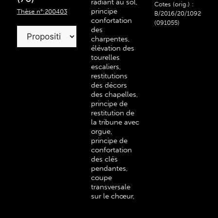
radiant au sol,
Cotes (orig.) :
principe
Thèse n°:200403
B/2016/20/1092
confortation
(091055)
des
charpentes,
élévation des
tourelles
escaliers,
restitutions
des décors
des chapelles,
principe de
restitution de
la tribune avec
orgue,
principe de
confortation
des clés
pendantes,
coupe
transversale
sur le chœur,