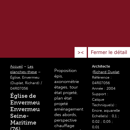
><
Fermer le détail
Accueil
–
Les
Architecte
Proposition
planches-these
–
:
Richard Duplat
épis,
Église, Envermeu
Référence :
axonométrie
(Duplat, Richard) /
04R07056
étages, tour
04R07056
Année : 2004
état projeté,
Support :
Église de
plan état
Calque
Envermeu
projeté
Technique(s) :
Envermeu
aménagement
Encre, aquarelle
des abords,
Seine-
Echelle(s) : 0,1 ;
perspective
Maritime
0,02 ; 0,05 ;
chauffage
0,01
(76)