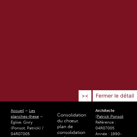
><
Fermer le détail
Accueil
–
Les
Architecte
Consolidation
planches-these
–
:
Patrick Ponsot
du chœur,
Église, Givry
Référence :
plan de
(Ponsot, Patrick) /
04R07005
consolidation
04R07005
Année : 1990-