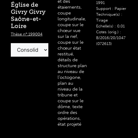
et des
1991
Église de
étaiements,
Support : Papier
Givry Givry
coupe
Technique(s) :
Saône-et-
longitudinale,
Tirage
coupe sur le
Loire
Echelle(s) : 0,01
chœur vue
Cotes (orig.) :
Thèse n°:199004
sur la nef,
B/2016/20/1047
coupe sur le
(072613)
chœur état
restitué,
détails de
structure plan
au niveau de
l’octogone,
plan au
niveau de la
tribune et
coupe sur le
dôme, texte
ordre des
opérations,
état projeté