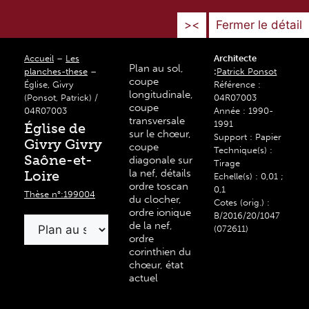
><
Fermer le détail
Accueil
–
Les
Architecte
Plan au sol,
planches-these
–
:
Patrick Ponsot
coupe
Église, Givry
Référence :
longitudinale,
(Ponsot, Patrick) /
04R07003
coupe
04R07003
Année : 1990-
transversale
1991
Église de
sur le chœur,
Support : Papier
Givry Givry
coupe
Technique(s) :
Saône-et-
diagonale sur
Tirage
la nef, détails
Loire
Echelle(s) : 0,01 ;
ordre toscan
0,1
Thèse n°:199004
du clocher,
Cotes (orig.) :
ordre ionique
B/2016/20/1047
de la nef,
(072611)
ordre
corinthien du
chœur, état
actuel