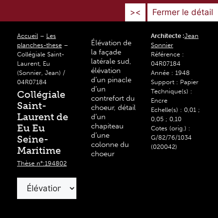
><
Fermer le détail
Accueil
–
Les
Architecte :
Jean
Élévation de
planches-these
–
Sonnier
la façade
Collégiale Saint-
Référence :
latérale sud,
Laurent, Eu
04R07184
élévation
(Sonnier, Jean) /
Année : 1948
d’un pinacle
04R07184
Support : Papier
d’un
Technique(s) :
Collégiale
contrefort du
Encre
Saint-
choeur, détail
Echelle(s) : 0,01 ;
Laurent de
d’un
0,05 ; 0,10
chapiteau
Eu Eu
Cotes (orig.) :
d’une
Seine-
G/82/76/1034
colonne du
(020042)
Maritime
choeur
Thèse n°:194802