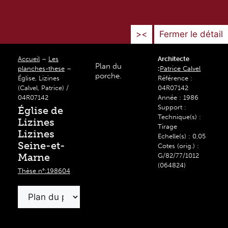
><
Fermer le détail
Accueil
–
Les
Architecte
Plan du
planches-these
–
:
Patrice Calvel
porche.
Église, Lizines
Référence :
(Calvel, Patrice) /
04R07142
04R07142
Année : 1986
Support :
Église de
Technique(s) :
Lizines
Tirage
Lizines
Echelle(s) : 0,05
Seine-et-
Cotes (orig.) :
Marne
G/82/77/1012
(064824)
Thèse n°:198604