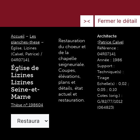
><
Fermer le détail
Accueil
–
Les
Architecte
Restauration
planches-these
–
:
Patrice Calvel
du choeur et
Église, Lizines
Référence :
de la
(Calvel, Patrice) /
04R07141
chapelle
04R07141
Année : 1986
seigneuriale.
Support :
Église de
Coupes,
Technique(s) :
Lizines
élévations,
Tirage
Lizines
plans et
Echelle(s) : 0,02 ;
détails, état
Seine-et-
0,05 ; 0,10
actuel et
Marne
Cotes (orig.) :
restauration.
G/82/77/1012
Thèse n°:198604
(064823)