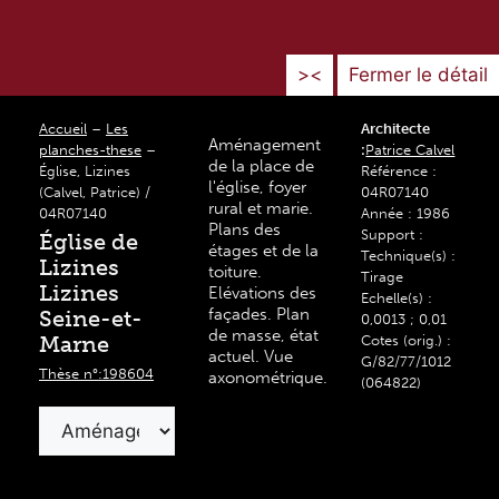
><
Fermer le détail
Accueil
–
Les
Architecte
Aménagement
planches-these
–
:
Patrice Calvel
de la place de
Église, Lizines
Référence :
l'église, foyer
(Calvel, Patrice) /
04R07140
rural et marie.
04R07140
Année : 1986
Plans des
Support :
Église de
étages et de la
Technique(s) :
Lizines
toiture.
Tirage
Lizines
Elévations des
Echelle(s) :
façades. Plan
Seine-et-
0,0013 ; 0,01
de masse, état
Marne
Cotes (orig.) :
actuel. Vue
G/82/77/1012
Thèse n°:198604
axonométrique.
(064822)