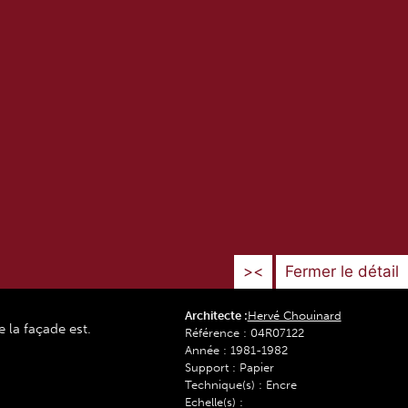
><
Fermer le détail
Architecte :
Hervé Chouinard
e la façade est.
Référence : 04R07122
Année : 1981-1982
Support : Papier
Technique(s) : Encre
Echelle(s) :